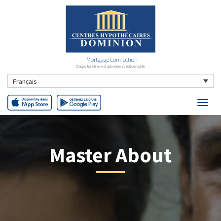
Mortgage Connection
Chaque franchise est autonome et indépendante
Français
Master About