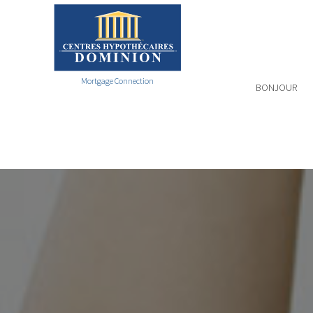
Mortgage Connection
BONJOUR